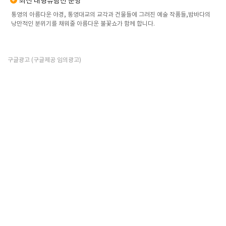
최신 대형유람선 운항
통영의 아름다운 야경, 통영대교의 교각과 건물들에 그려진 예술 작품들,밤바다의
낭만적인 분위기를 채워줄 아름다운 불꽃쇼가 함께 합니다.
구글광고 (구글제공 임의광고)