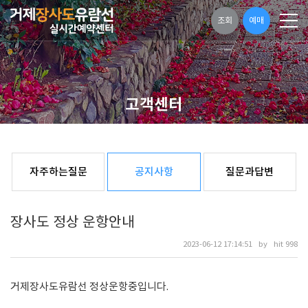
조회
예매
고객센터
자주하는질문
공지사항
질문과답변
장사도 정상 운항안내
2023-06-12 17:14:51 by hit 998
거제장사도유람선 정상운항중입니다.