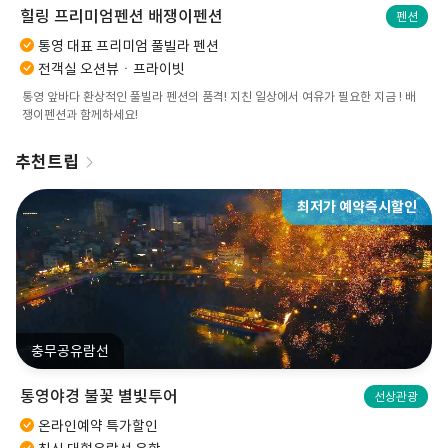
힐링 프리미엄펜션 배쟁이펜션
펜션
통영 대표 프리미엄 풀빌라 펜션
전객실 오션뷰ㆍ프라이빗
통영 앞바다 환상적인 풀빌라 펜션의 품격! 지친 일상에서 여유가 필요한 지금 ! 배
쟁이펜션과 함께하세요!
추천트립
최저가 예약즉시할인
충무공유람선
통영야경 불꽃 별빛투어
선상관광
온라인예약 특가할인