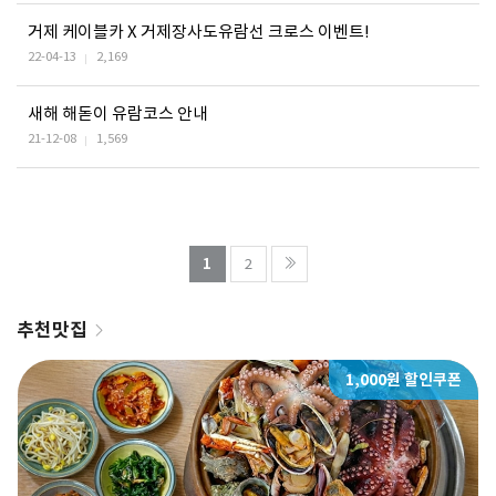
거제 케이블카 X 거제장사도유람선 크로스 이벤트!
22-04-13
2,169
새해 해돋이 유람코스 안내
21-12-08
1,569
열린
페이지
페이지
1
2
추천맛집
1,000원 할인쿠폰