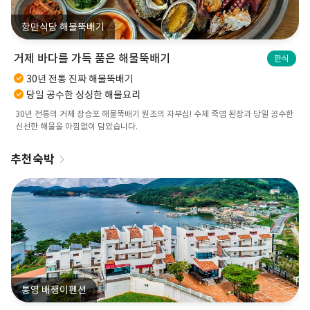
항만식당 해물뚝배기
거제 바다를 가득 품은 해물뚝배기
한식
30년 전통 진짜 해물뚝배기
당일 공수한 싱싱한 해물요리
30년 전통의 거제 장승포 해물뚝배기 원조의 자부심! 수제 죽염 된장과 당일 공수한
신선한 해물을 아낌없이 담았습니다.
추천숙박
통영 배쟁이펜션