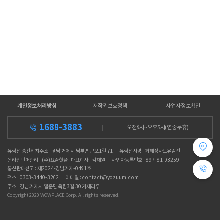
개인정보처리방침
저작권보호정책
사업자정보확인
1688-3883
오전9시~오후5시(연중무휴)
유람선 승선위치주소 : 경남 거제시 남부면 근포1길 71
유람선사명 : 거제장사도유람선
온라인판매관리 : (주)요즘핫플 대표이사 : 김채원
사업자등록번호 : 897-81-03259
통신판매신고 : 제2024-경남거제-0491호
팩스 : 0303-3440-3202
이메일 : contact@yozuum.com
주소 : 경남 거제시 일운면 옥림3길 30 거제리우
Copyright 2020 WOWPLACE Corp. All rights reserved.