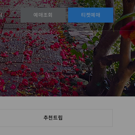
터
예매
조회
티켓
예매
추천트립